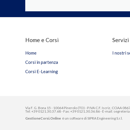
Home e Corsi
Servizi
Home
I nostri s
Corsi in partenza
Corsi E-Learning
Via F. G. Bona 15 - 10064 Pinerolo (TO) - P.IVA C.F. Iscriz. CCIAA 0
Tel: +39 0121.30.37.68 - Fax: +39 0121.30.36.86 - E-mail: segreter
GestioneCorsi.Online
è un software di
SIPRA Engineering S.r.l.