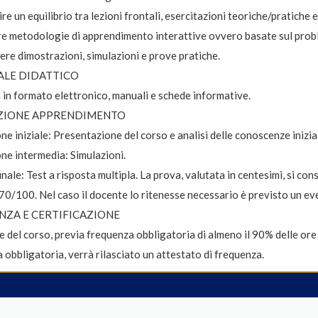
re un equilibrio tra lezioni frontali, esercitazioni teoriche/pratiche e
re metodologie di apprendimento interattive ovvero basate sul prob
re dimostrazioni, simulazioni e prove pratiche.
ALE DIDATTICO
in formato elettronico, manuali e schede informative.
ZIONE APPRENDIMENTO
ne iniziale: Presentazione del corso e analisi delle conoscenze inizia
ne intermedia: Simulazioni.
finale: Test a risposta multipla. La prova, valutata in centesimi, si 
70/100. Nel caso il docente lo ritenesse necessario è previsto un ev
NZA E CERTIFICAZIONE
e del corso, previa frequenza obbligatoria di almeno il 90% delle or
ca obbligatoria, verrà rilasciato un attestato di frequenza.