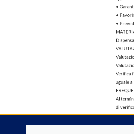
• Garanti
• Favori
• Prevede
MATERI
Dispensa 
VALUTA
Valutazio
Valutazio
Verifica 
uguale a 
FREQUE
Al termin
di verifi