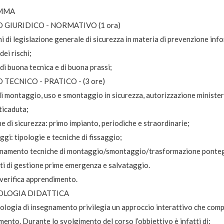
MMA
GIURIDICO - NORMATIVO (1 ora)
i di legislazione generale di sicurezza in materia di prevenzione info
dei rischi;
i buona tecnica e di buona prassi;
TECNICO - PRATICO - (3 ore)
i montaggio, uso e smontaggio in sicurezza, autorizzazione minister
ticaduta;
he di sicurezza: primo impianto, periodiche e straordinarie;
gi: tipologie e tecniche di fissaggio;
namento tecniche di montaggio/smontaggio/trasformazione ponteg
ti di gestione prime emergenza e salvataggio.
 verifica apprendimento.
LOGIA DIDATTICA
logia di insegnamento privilegia un approccio interattivo che compo
ento. Durante lo svolgimento del corso l’obbiettivo è infatti di: