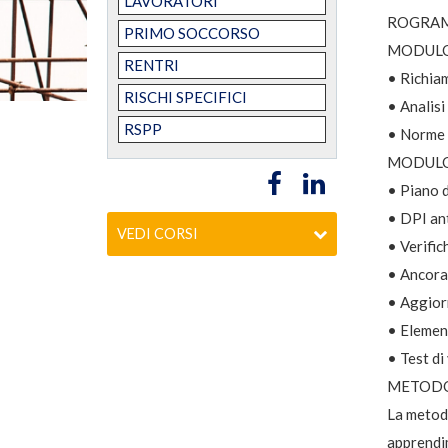
LAVORATORI
ROGRA
PRIMO SOCCORSO
MODULO 
RENTRI
• Richiam
RISCHI SPECIFICI
• Analisi 
RSPP
• Norme d
MODULO 
• Piano d
• DPI an
VEDI CORSI
• Verific
• Ancorag
• Aggior
• Elemen
• Test di
METODO
La metodo
apprendim